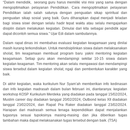
“Dalam mendidik, seorang guru harus memiliki visi misi yang sama dengan
mengoptimalkan pelayanan Pendidikan. Cara mengoptimalkan pelayanan
Pendidikan ialah salah satunya dengan penguatan sikap spriritual dan
penguatan sikap sosial yang baik. Guru diharapkan dapat menjadi teladan
bagi siswa siswi dengan selalu hadir tepat waktu atau selalu mengajarkan
disiplin dalam melakukan kegiatan. Dimulai dari kita sebagai pendidik agar
dapat dicontoh semua siswa.” Ujar Edi dalam sambutannya.
Dalam rapat dinas ini membahas evaluasi kegiatan keagamaan yang dinilai
masih kurang terkondisikan. Untuk mendisiplinkan siswa dalam melaksanakan
sholat, tim keagamaan membuat program baru yakni mentoring kegiatan
keagamaan. Setiap guru akan mendampingi sekitar 10-15 siswa dalam
kegiatan keagaman. Tim mentoring akan selalu mengawasi dan mendampingi
siswa tersebut dalam kegiatan sholat, ngaji dan pembentukan karakter yang
baik.
Di akhir kegiatan, waka kurikulum Nur Syam’ah memberikan info kedinasan
dan info kegiatan madrasah dalam bulan februari ini, diantaranya: kegiatan
workshop KOSP Kurikulum Merdeka yang diadakan pada tanggal 15/02/2024,
Muslim career day diadakan tanggal 20/02/2024, Outbond kelas XII diadakan
tanggal 23/02/2024, dan Rapat Pra Raker diadakan tanggal 23/02/2024.
Harapan dari madrasah semua tenaga kependidikan dapat menjalankan
tugasnya sesuai tupoksinya masing-masing dan jika diberikan tugas
tambahan maka dapat melaksanakan tugas tersebut dengan baik. (TSA)