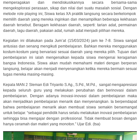
memperagakan dan mendiskusikannya secara bersama-sama
mengeksplorasi perasaan, sikap dan nilai dari suatu masalah sosial. Dengan
metode role playing ini, Siswa kelas XA praktik langsung secara berkelompok
memilih daerah yang mereka inginkan dan menampilkan beberapa kekhasan
daerah tersebut. Beragam kekhasan daerah, seperti: tarian adat, permainan
daerah, lagu daerah, pakaian adat, rumah adat menjadi pilihan mereka.
Kegiatan ini dilakukan pada Jum’at (15/03/2024) jam ke 7-8. Siswa sangat
antusias dan senang mengikuti pembelajaran. Bahkan mereka menggunakan
kostum-kostum yang bervariasi sesuai daerah yang mereka pilih. Tujuan dari
pembelajaran ini ialah mengenalkan kepada siswa mengenai keragaman
bangsa Indonesia. Siswa akan mudah memahami materi dengan berperan
langsung, belajar akan menjadi menyenangkan ketika mereka bermain sesuai
tugas mereka masing-masing.
Kepala MAN 2 Sleman Edi Triyanto S.Ag., S.Pd., M.Pd., sangat mengapresiasi
kepada seluruh guru yang melakukan perubahan dan berinovasi dalam
pembelajaran. Dengan adanya inovasi-inovasi dalam pembelajaran maka
akan menjadikan pembelajaran menarik dan menyenangkan. Ia berpendapat
bahwa pembelajaran menarik akan membuat siswa semakin bersemangat
untuk belajar. “sebagai pendidik harus selalu melakukan inovasi pembelajaran
sehingga bisa mengajar dengan professional. Tidak membuat bosan dengan
hanya ceramah dan materi yang monoton.” Ujar Edi. (tsa)