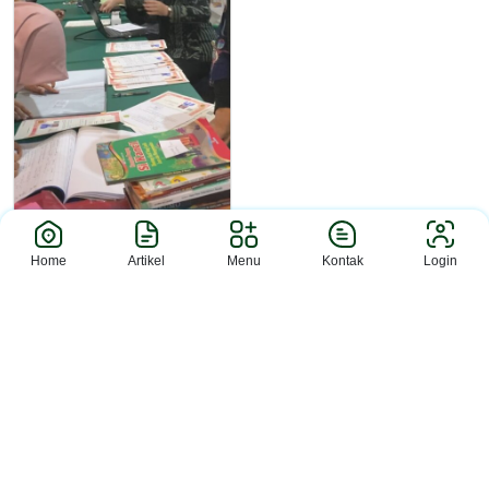
Home
Artikel
Menu
Kontak
Login
Berita
Perpustakaan Bahrul Ilmi
MAN 2 S...
Sleman (MAN 2 Slm)– MAN 2 Sleman
menyelesaikan rangkaian admin...
MAN 2 SLEMAN © PORTAL MADRASAH