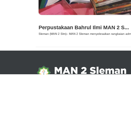
Berita
Perpustakaan Bahrul Ilmi MAN 2 S...
Sleman (MAN 2 Slm)– MAN 2 Sleman menyelesaikan rangkaian admi
Nikmati Cara Mudah dan Menyenangkan Ketika Memb
Buku, Update Informasi Sekolah Hanya Dalam Genggam