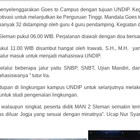
yelenggarakan Goes to Campus dengan tujuan UNDIP. Kegia
tivasi untuk melanjutkan ke Perguruan Tinggi. Mandala Goes 
 sebanyak 32 didampingi oleh guru 4 guru pendamping. Kegiat
Sleman pukul 06.00 WIB. Perjalanan diawali dengan doa ber
kul 11.00 WIB disambut hangat oleh Irawati, S.H., M.H. 
jalur masuk untuk menjadi mahasiswa UNDIP.
alui beberapa jalur yaitu SNBP, SNBT, Ujian Mandiri, da
asiswanya ” tutur Ira.
dupan di lingkungan kampus UNDIP untuk selanjutnya melaku
ntuk studi pengenalan lingkungan.
alaupun singkat, peserta didik MAN 2 Sleman semakin termo
us diluar Jogja yang sesuai dengan minatnya”. Ucap Nur Sy