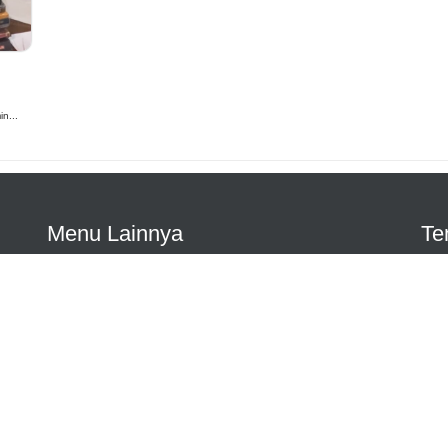
n...
Menu Lainnya
Te
Agenda
Artikel
aca
an
Ekstrakurikuler
Pengumuman
Prestasi