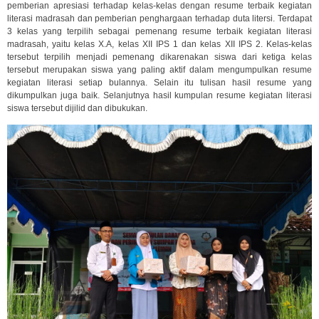
pemberian apresiasi terhadap kelas-kelas dengan resume terbaik kegiatan
literasi madrasah dan pemberian penghargaan terhadap duta litersi. Terdapat
3 kelas yang terpilih sebagai pemenang resume terbaik kegiatan literasi
madrasah, yaitu kelas X.A, kelas XII IPS 1 dan kelas XII IPS 2. Kelas-kelas
tersebut terpilih menjadi pemenang dikarenakan siswa dari ketiga kelas
tersebut merupakan siswa yang paling aktif dalam mengumpulkan resume
kegiatan literasi setiap bulannya. Selain itu tulisan hasil resume yang
dikumpulkan juga baik. Selanjutnya hasil kumpulan resume kegiatan literasi
siswa tersebut dijilid dan dibukukan.