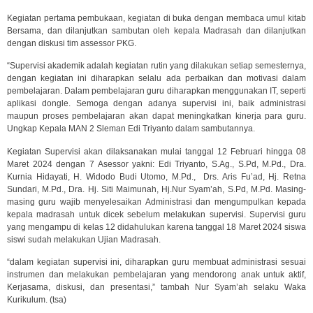
Kegiatan pertama pembukaan, kegiatan di buka dengan membaca umul kitab
Bersama, dan dilanjutkan sambutan oleh kepala Madrasah dan dilanjutkan
dengan diskusi tim assessor PKG.
“Supervisi akademik adalah kegiatan rutin yang dilakukan setiap semesternya,
dengan kegiatan ini diharapkan selalu ada perbaikan dan motivasi dalam
pembelajaran. Dalam pembelajaran guru diharapkan menggunakan IT, seperti
aplikasi dongle. Semoga dengan adanya supervisi ini, baik administrasi
maupun proses pembelajaran akan dapat meningkatkan kinerja para guru.
Ungkap Kepala MAN 2 Sleman Edi Triyanto dalam sambutannya.
Kegiatan Supervisi akan dilaksanakan mulai tanggal 12 Februari hingga 08
Maret 2024 dengan 7 Asessor yakni: Edi Triyanto, S.Ag., S.Pd, M.Pd., Dra.
Kurnia Hidayati, H. Widodo Budi Utomo, M.Pd., Drs. Aris Fu’ad, Hj. Retna
Sundari, M.Pd., Dra. Hj. Siti Maimunah, Hj.Nur Syam’ah, S.Pd, M.Pd. Masing-
masing guru wajib menyelesaikan Administrasi dan mengumpulkan kepada
kepala madrasah untuk dicek sebelum melakukan supervisi. Supervisi guru
yang mengampu di kelas 12 didahulukan karena tanggal 18 Maret 2024 siswa
siswi sudah melakukan Ujian Madrasah.
“dalam kegiatan supervisi ini, diharapkan guru membuat administrasi sesuai
instrumen dan melakukan pembelajaran yang mendorong anak untuk aktif,
Kerjasama, diskusi, dan presentasi,” tambah Nur Syam’ah selaku Waka
Kurikulum. (tsa)