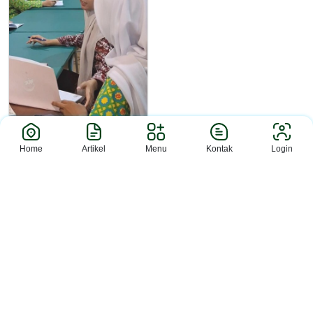
Home
Artikel
Menu
Kontak
Login
Berita
Presentasi Mandiri Review
Jurnal...
Sleman (MAN 2 Slm) – Perpustakaan
Bahrul Ilmi MAN 2 Sleman kem...
MAN 2 SLEMAN © PORTAL MADRASAH