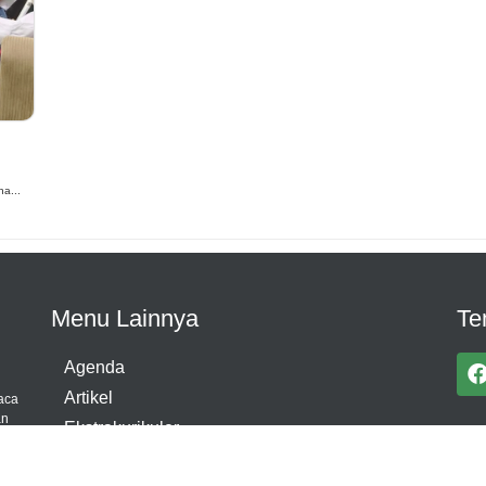
a...
Menu Lainnya
Te
Agenda
Artikel
aca
an
Ekstrakurikuler
Pengumuman