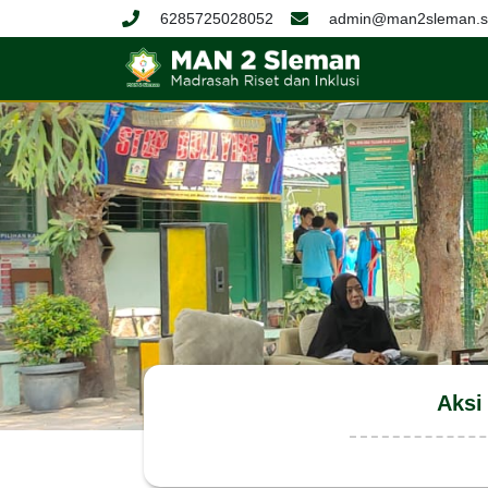
6285725028052
admin@man2sleman.sc
Aksi