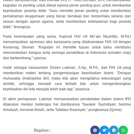
kegiatan ini penting untuk diikuti karena peran penting guru untuk membentuk
kepribadian peserta didik. “Guru memiliki peran penting untuk memberikan
pemahaman keagamaan yang benar, bersikap dan berperilaku selaras dan
sesuai dengan ajaran agama, serta memberikan keteladanan bagi peserta
didik,” terangnya.
Pada kesempatan yang sama, Kaprodi FIAI UII Mir’atu Muarifah, M.Pd.I
menyampaikan apresiasi atas kerjasama yang dilaksanakan FIAI UII dengan
Kemenag Sleman. “Kegiatan ini memiliki tujuan untuk bahu membahu
mencerdaskan bangsa serta semoga pendidikan di Indonesia semakin maju
dan berkembang,” ujarnya.
Hadir sebagai narasumber Dosen Lukman, S.Ag., M.Pd., dari FIAI UII yang
memberikan materi tentang pengembangan kepribadian Islami. “Dengan
muhasaba (instropeksi diri) maka kita akan mengetahui kekurangan yang
dimiliki, sehingga menjadi cara terbaik kita untuk mengembangkan
kepribadian diri kita menjadi lebih baik lagi,” jelasnya.
Di akhir pemaparan, Lukman menyampaikan pendekatan dalam sistem IPD
dilakukan melalui beberapa hal diantaranya Tawakal Tauhidiyah, berilmu
Amaliyah, beramal Ilmiah, serta Tafakkur Ihsaniyah,” pungkasnya.(Qoma)
Bagikan :