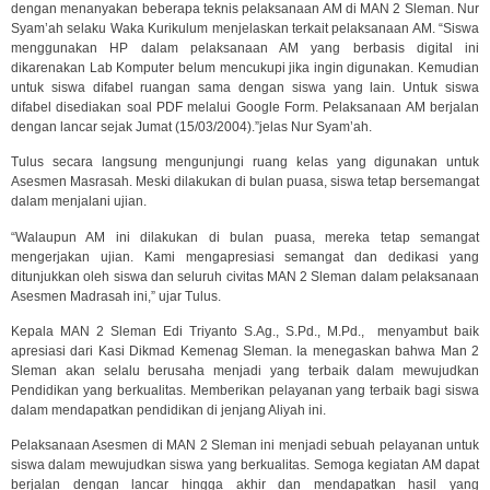
dengan menanyakan beberapa teknis pelaksanaan AM di MAN 2 Sleman. Nur
Syam’ah selaku Waka Kurikulum menjelaskan terkait pelaksanaan AM. “Siswa
menggunakan HP dalam pelaksanaan AM yang berbasis digital ini
dikarenakan Lab Komputer belum mencukupi jika ingin digunakan. Kemudian
untuk siswa difabel ruangan sama dengan siswa yang lain. Untuk siswa
difabel disediakan soal PDF melalui Google Form. Pelaksanaan AM berjalan
dengan lancar sejak Jumat (15/03/2004).”jelas Nur Syam’ah.
Tulus secara langsung mengunjungi ruang kelas yang digunakan untuk
Asesmen Masrasah. Meski dilakukan di bulan puasa, siswa tetap bersemangat
dalam menjalani ujian.
“Walaupun AM ini dilakukan di bulan puasa, mereka tetap semangat
mengerjakan ujian. Kami mengapresiasi semangat dan dedikasi yang
ditunjukkan oleh siswa dan seluruh civitas MAN 2 Sleman dalam pelaksanaan
Asesmen Madrasah ini,” ujar Tulus.
Kepala MAN 2 Sleman Edi Triyanto S.Ag., S.Pd., M.Pd., menyambut baik
apresiasi dari Kasi Dikmad Kemenag Sleman. Ia menegaskan bahwa Man 2
Sleman akan selalu berusaha menjadi yang terbaik dalam mewujudkan
Pendidikan yang berkualitas. Memberikan pelayanan yang terbaik bagi siswa
dalam mendapatkan pendidikan di jenjang Aliyah ini.
Pelaksanaan Asesmen di MAN 2 Sleman ini menjadi sebuah pelayanan untuk
siswa dalam mewujudkan siswa yang berkualitas. Semoga kegiatan AM dapat
berjalan dengan lancar hingga akhir dan mendapatkan hasil yang