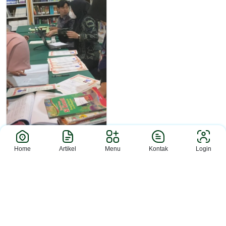
Home
Artikel
Menu
Kontak
Login
Berita
Perpustakaan Bahrul Ilmi
MAN 2 S...
Sleman (MAN 2 Slm)– MAN 2 Sleman
menyelesaikan rangkaian admin...