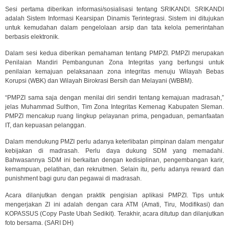
Sesi pertama diberikan informasi/sosialisasi tentang SRIKANDI. SRIKANDI
adalah Sistem Informasi Kearsipan Dinamis Terintegrasi. Sistem ini ditujukan
untuk kemudahan dalam pengelolaan arsip dan tata kelola pemerintahan
berbasis elektronik.
Dalam sesi kedua diberikan pemahaman tentang PMPZI. PMPZI merupakan
Penilaian Mandiri Pembangunan Zona Integritas yang berfungsi untuk
penilaian kemajuan pelaksanaan zona integritas menuju Wilayah Bebas
Korupsi (WBK) dan Wilayah Birokrasi Bersih dan Melayani (WBBM).
“PMPZI sama saja dengan menilai diri sendiri tentang kemajuan madrasah,”
jelas Muhammad Sulthon, Tim Zona Integritas Kemenag Kabupaten Sleman.
PMPZI mencakup ruang lingkup pelayanan prima, pengaduan, pemanfaatan
IT, dan kepuasan pelanggan.
Dalam mendukung PMZI perlu adanya keterlibatan pimpinan dalam mengatur
kebijakan di madrasah. Perlu daya dukung SDM yang memadahi.
Bahwasannya SDM ini berkaitan dengan kedisiplinan, pengembangan karir,
kemampuan, pelatihan, dan rekruitmen. Selain itu, perlu adanya reward dan
punishment bagi guru dan pegawai di madrasah.
Acara dilanjutkan dengan praktik pengisian aplikasi PMPZI. Tips untuk
mengerjakan ZI ini adalah dengan cara ATM (Amati, Tiru, Modifikasi) dan
KOPASSUS (Copy Paste Ubah Sedikit). Terakhir, acara ditutup dan dilanjutkan
foto bersama. (SARI DH)