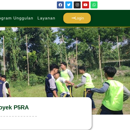
ogram Unggulan
Layanan
Login
royek P5RA