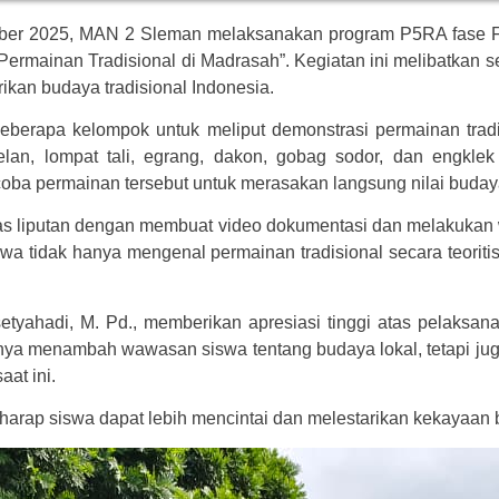
er 2025, MAN 2 Sleman melaksanakan program P5RA fase F de
ermainan Tradisional di Madrasah”. Kegiatan ini melibatkan s
ikan budaya tradisional Indonesia.
beberapa kelompok untuk meliput demonstrasi permainan tradi
kelan, lompat tali, egrang, dakon, gobag sodor, dan engkle
oba permainan tersebut untuk merasakan langsung nilai buday
itas liputan dengan membuat video dokumentasi dan melakukan
iswa tidak hanya mengenal permainan tradisional secara teori
tyahadi, M. Pd., memberikan apresiasi tinggi atas pelaksa
 hanya menambah wawasan siswa tentang budaya lokal, tetapi ju
aat ini.
arap siswa dapat lebih mencintai dan melestarikan kekayaan b