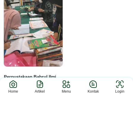
Berita
Perpustakaan Bahrul Ilmi
MAN 2 S...
Sleman (MAN 2 Slm)– MAN 2 Sleman
Home
Artikel
Menu
Kontak
Login
menyelesaikan rangkaian admin...
MAN 2 SLEMAN © PORTAL MADRASAH