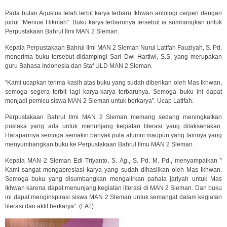
Pada bulan Agustus telah terbit karya terbaru Ikhwan antologi cerpen dengan
judul “Menuai Hikmah”. Buku karya terbarunya tersebut ia sumbangkan untuk
Perpustakaan Bahrul Ilmi MAN 2 Sleman.
Kepala Perpustakaan Bahrul Ilmi MAN 2 Sleman Nurul Latifah Fauziyah, S. Pd.
menerima buku tersebut didampingi Sari Dwi Hartiwi, S.S. yang merupakan
guru Bahasa Indonesia dan Staf ULD MAN 2 Sleman.
“Kami ucapkan terima kasih atas buku yang sudah diberikan oleh Mas Ikhwan,
semoga segera terbit lagi karya-karya terbarunya. Semoga buku ini dapat
menjadi pemicu siswa MAN 2 Sleman untuk berkarya”. Ucap Latifah.
Perpustakaan Bahrul Ilmi MAN 2 Sleman memang sedang meningkatkan
pustaka yang ada untuk menunjang kegiatan literasi yang dilaksanakan.
Harapannya semoga semakin banyak pula alumni maupun yang lainnya yang
menyumbangkan buku ke Perpustakaan Bahrul Ilmu MAN 2 Sleman.
Kepala MAN 2 Sleman Edi Triyanto, S. Ag., S. Pd. M. Pd., menyampaikan ”
Kami sangat mengapresiasi karya yang sudah dihasilkan oleh Mas Ikhwan.
Semoga buku yang disumbangkan mengalirkan pahala jariyah untuk Mas
Ikhwan karena dapat menunjang kegiatan literasi di MAN 2 Sleman. Dan buku
ini dapat menginspirasi siswa MAN 2 Sleman untuk semangat dalam kegiatan
literasi dan aktif berkarya”. (LAT)