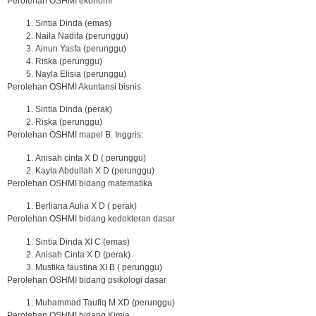
Perolehan OSHMI ekonomi
Sintia Dinda (emas)
Naila Nadifa (perunggu)
Ainun Yasfa (perunggu)
Riska (perunggu)
Nayla Elisia (perunggu)
Perolehan OSHMI Akuntansi bisnis
Sintia Dinda (perak)
Riska (perunggu)
Perolehan OSHMI mapel B. Inggris:
Anisah cinta X D ( perunggu)
Kayla Abdullah X D (perunggu)
Perolehan OSHMI bidang matematika
Berliana Aulia X D ( perak)
Perolehan OSHMI bidang kedokteran dasar
Sintia Dinda XI C (emas)
Anisah Cinta X D (perak)
Mustika faustina XI B ( perunggu)
Perolehan OSHMI bidang psikologi dasar
Muhammad Taufiq M XD (perunggu)
Perolehan OSHMI bidang Kimia