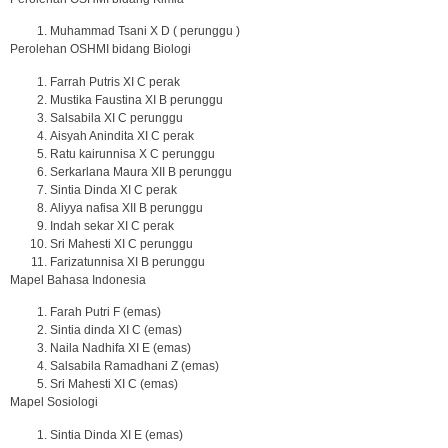
Muhammad Tsani X D ( perunggu )
Perolehan OSHMI bidang Biologi
Farrah Putris XI C perak
Mustika Faustina XI B perunggu
Salsabila XI C perunggu
Aisyah Anindita XI C perak
Ratu kairunnisa X C perunggu
Serkarlana Maura XII B perunggu
Sintia Dinda XI C perak
Aliyya nafisa XII B perunggu
Indah sekar XI C perak
Sri Mahesti XI C perunggu
Farizatunnisa XI B perunggu
Mapel Bahasa Indonesia
Farah Putri F (emas)
Sintia dinda XI C (emas)
Naila Nadhifa XI E (emas)
Salsabila Ramadhani Z (emas)
Sri Mahesti XI C (emas)
Mapel Sosiologi
Sintia Dinda XI E (emas)