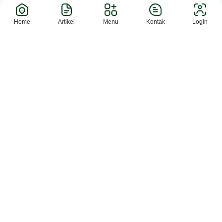
Home
Artikel
Menu
Kontak
Login
Berita
Perpustakaan Bahrul Ilmi
MAN 2 S...
Sleman (MAN 2 Slm)– MAN 2 Sleman
menyelesaikan rangkaian admin...