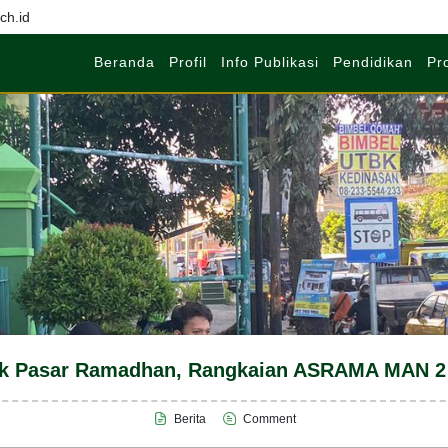
h.id
Beranda
Profil
Info Publikasi
Pendidikan
Pr
k Pasar Ramadhan, Rangkaian ASRAMA MAN 2
Berita
Comment