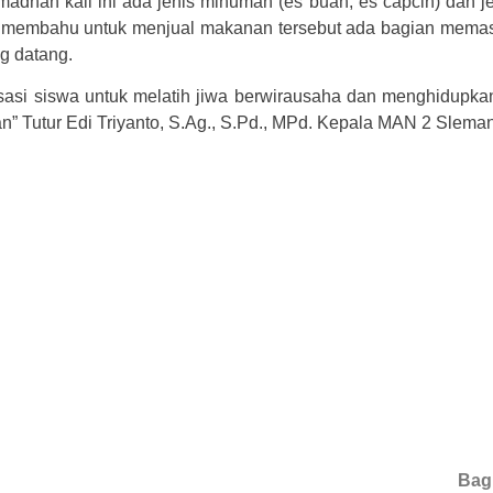
adhan kali ini ada jenis minuman (es buah, es capcin) dan je
u membahu untuk menjual makanan tersebut ada bagian memas
g datang.
asi siswa untuk melatih jiwa berwirausaha dan menghidupkan 
” Tutur Edi Triyanto, S.Ag., S.Pd., MPd. Kepala MAN 2 Sleman
Bagi