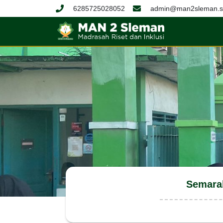
6285725028052
admin@man2sleman.sc
Semara