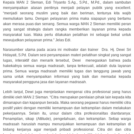
Kepala MAN 2 Sleman, Edi Triyanto S.Ag., S.Pd., M.Pd., dalam sambutan
menyampaikan alasan pentinya menjadi pelayan publik yang excellent.
“menjadi seorang muslim yang baik dan beriman, tentunya kita wajib
memuliakan tamu. Dengan pelayanan prima maka siapapun yang bertamu
akan merasa puas dan senang. Semua warga MAN 2 Sleman memiliki peran
yang sangat strategis dalam rangka memberikan layanan prima kepada
masyarakat luas. Maka perlu dilakukan pelatihan ini sebagai bekal untuk
mewujudkan pelayanan prima.” Jelas Edi.
Narasumber utama pada acara ini motivator dan trainer Dra. Hj. Dewi Sri
Hidayati, S.Pd. Dalam sesi penyampaian materi pelatihan singkat yang sangat
lugas, interaktif dan menarik tersebut, Dewi menegaskan bahwa pada
hakekatnya semua warga madrasah, tanpa terkecuali, adalah duta layanan
prima. Semua warga madrasah memiliki tugas dan tanggung jawab yang
sama untuk menyampaikan informasi yang baik dan memadai kepada
masyarakat pengguna jasa dan layanan madrasah.
Lebih lanjut, Dewi juga menjelaskan mengenai citra profesional yang harus
dimiliki oleh MAN 2 Sleman. “Citra merupakan penilaian pihak lain kepada kita
dimanapun dan kapanpun berada. Maka seorang pegawai harus memiliki citra
positif yakni dengan memiliki kemampuan dan ketrampilan dalam melakukan
pekerjaannya. Selain itu, unsur dalam citra profesionalitas diantaranya:
Penampilan, sikap (Attitude), pengetahuan, dan ketrampilan. Setiap warga
madrasah haruslah mampu menunjukkan kemampuan dan ketrampilan di
bidang kerjanya agar menjadi pribadi professional. Citra diri dan citra